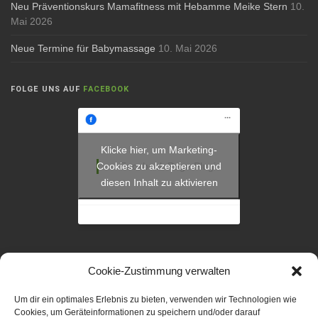
Neu Präventionskurs Mamafitness mit Hebamme Meike Stern
10.
Mai 2026
Neue Termine für Babymassage
10. Mai 2026
FOLGE UNS AUF
FACEBOOK
Klicke hier, um Marketing-
Cookies zu akzeptieren und
Facebook Page Plugin
diesen Inhalt zu aktivieren
Cookie-Zustimmung verwalten
KONTAKT
Um dir ein optimales Erlebnis zu bieten, verwenden wir Technologien wie
Familienzentrum Glückskind
Cookies, um Geräteinformationen zu speichern und/oder darauf
Lena & Manuel Wilhelm